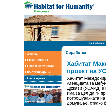
За Хабитат
Соработка
Донирај
Регистрирај се
Хабитат Мак
Продажна изложба
проект на У
Контактирајте не
Хабитат Македонија
Наша мрежа
Агенцијата за меѓу
Држави (УСАИД) е в
има за цел да ги п
потрошувачката на 
домување, откако ќ