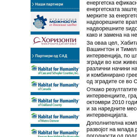
енергетска ефикасн
Наши партнери
енергетската заште
мерките за енергет
надворешните врат
надворешните ѕидов
како и замена на н
За оваа цел, Хабит
Вашингтон и Тимелп
интервенција, по ш
Партнери од САД
згради во кои живе
различни начини на
и комбинирано грее
од зградите се во 
Откако резултатите
интервенциите, гра
октомври 2010 годи
и за наредните мес
интервенцијата.
Дополнителна комп
развојот на млада 
погодности од под