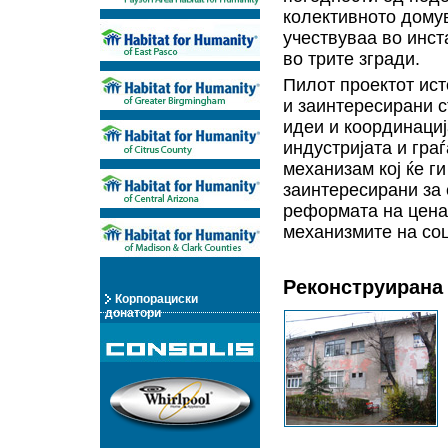
колективното дому
учествуваа во инст
во трите згради.
Пилот проектот ист
и заинтересирани с
идеи и координациј
индустријата и гра
механизам кој ќе г
заинтересирани за 
реформата на цена
механизмите на соц
Реконструирана 
Корпорациски
донатори